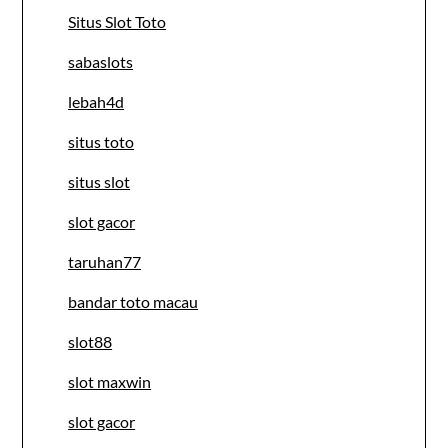
Situs Slot Toto
sabaslots
lebah4d
situs toto
situs slot
slot gacor
taruhan77
bandar toto macau
slot88
slot maxwin
slot gacor