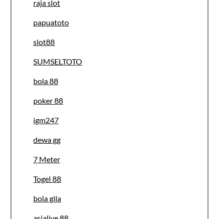
raja slot
papuatoto
slot88
SUMSELTOTO
bola 88
poker 88
igm247
dewa gg
7 Meter
Togel 88
bola gila
asialive 88