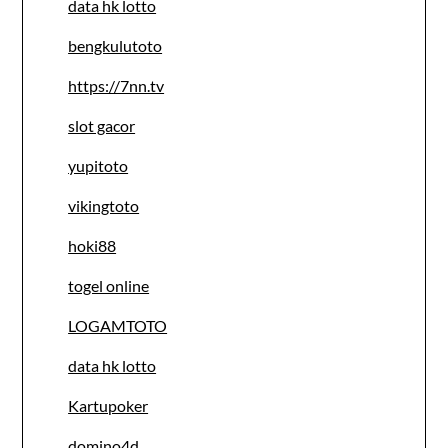
data hk lotto
bengkulutoto
https://7nn.tv
slot gacor
yupitoto
vikingtoto
hoki88
togel online
LOGAMTOTO
data hk lotto
Kartupoker
domino4d