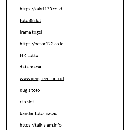
https://sakti123.co.id
toto88slot
irama togel
https://pasar123.co.id
HK Lotto
data macau
www.ijengreenruun.id
bugis toto
rtp slot
bandar toto macau
https://talkislam.info