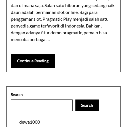
dan di mana saja. Salah satu hiburan yang sedang naik
daun adalah permainan slot online. Bagi para
penggemar slot, Pragmatic Play menjadi salah satu
penyedia game terfavorit di Indonesia. Bahkan,
dengan adanya fitur demo pragmatic, pemain bisa
mencoba berbagai…
Continue Reading
Search
Search
dewa1000