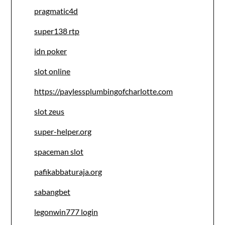
pragmatic4d
super138 rtp
idn poker
slot online
https://paylessplumbingofcharlotte.com
slot zeus
super-helper.org
spaceman slot
pafikabbaturaja.org
sabangbet
legonwin777 login