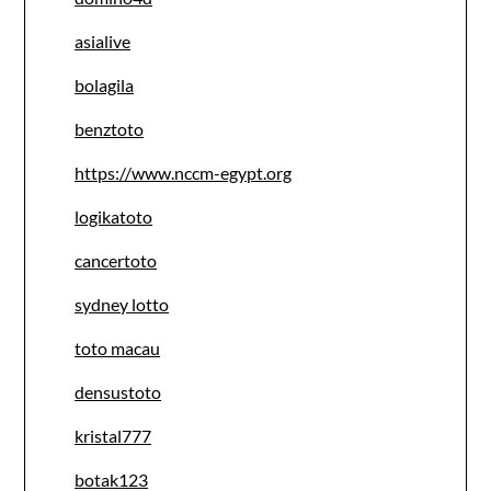
asialive
bolagila
benztoto
https://www.nccm-egypt.org
logikatoto
cancertoto
sydney lotto
toto macau
densustoto
kristal777
botak123