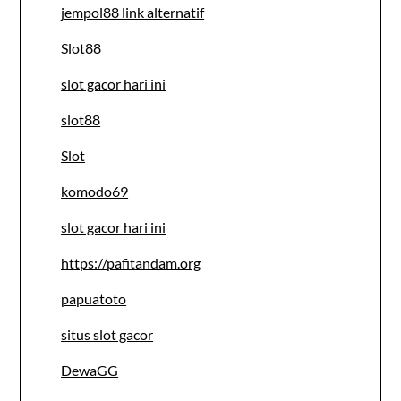
jempol88 link alternatif
Slot88
slot gacor hari ini
slot88
Slot
komodo69
slot gacor hari ini
https://pafitandam.org
papuatoto
situs slot gacor
DewaGG