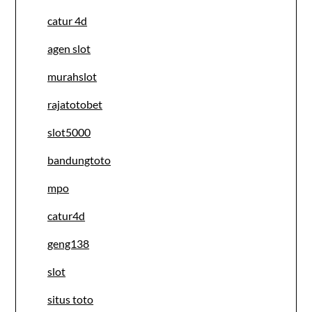
catur 4d
agen slot
murahslot
rajatotobet
slot5000
bandungtoto
mpo
catur4d
geng138
slot
situs toto