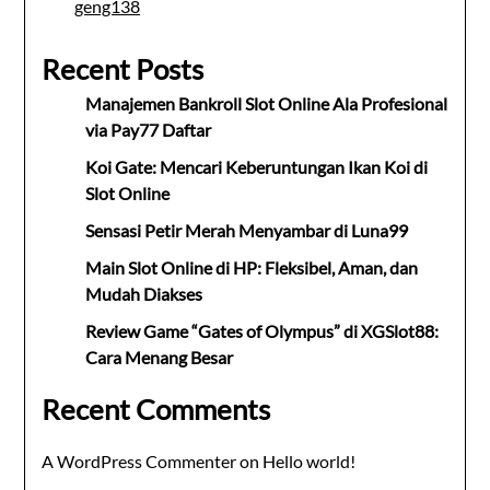
geng138
Recent Posts
Manajemen Bankroll Slot Online Ala Profesional
via Pay77 Daftar
Koi Gate: Mencari Keberuntungan Ikan Koi di
Slot Online
Sensasi Petir Merah Menyambar di Luna99
Main Slot Online di HP: Fleksibel, Aman, dan
Mudah Diakses
Review Game “Gates of Olympus” di XGSlot88:
Cara Menang Besar
Recent Comments
A WordPress Commenter
on
Hello world!