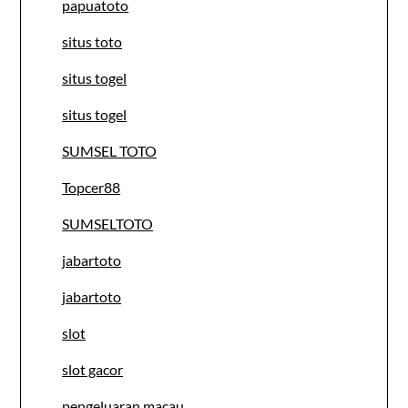
papuatoto
situs toto
situs togel
situs togel
SUMSEL TOTO
Topcer88
SUMSELTOTO
jabartoto
jabartoto
slot
slot gacor
pengeluaran macau