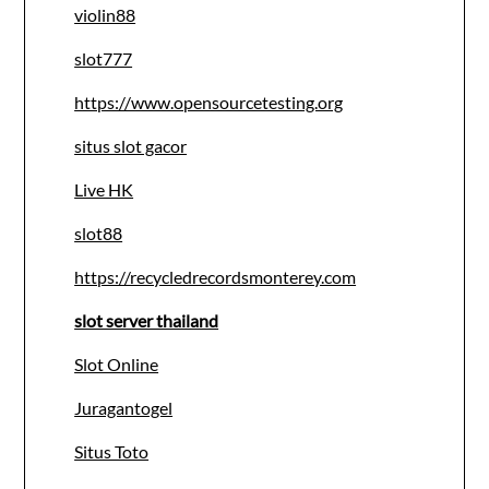
violin88
slot777
https://www.opensourcetesting.org
situs slot gacor
Live HK
slot88
https://recycledrecordsmonterey.com
slot server thailand
Slot Online
Juragantogel
Situs Toto