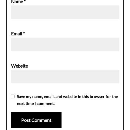
Name
*
Email
*
Website
Save my name, email, and website in this browser for the
next time I comment.