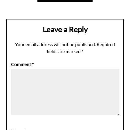
Leave a Reply
Your email address will not be published.
Required
fields are marked
*
Comment
*