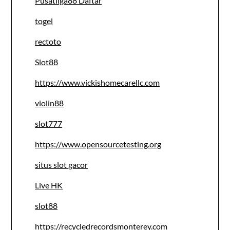
Pusatliga88 Daftar
togel
rectoto
Slot88
https://www.vickishomecarellc.com
violin88
slot777
https://www.opensourcetesting.org
situs slot gacor
Live HK
slot88
https://recycledrecordsmonterey.com