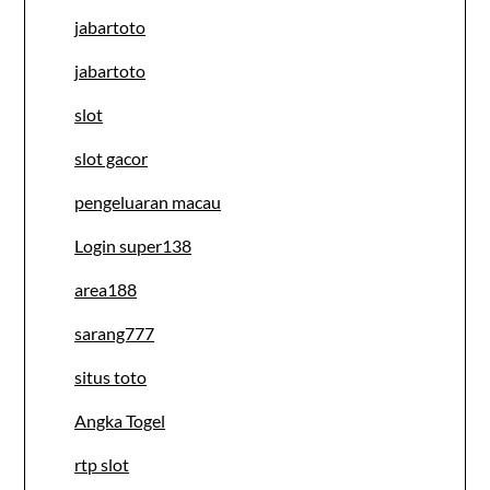
jabartoto
jabartoto
slot
slot gacor
pengeluaran macau
Login super138
area188
sarang777
situs toto
Angka Togel
rtp slot