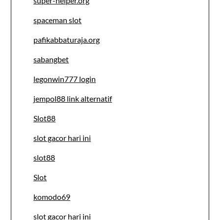
super-helper.org
spaceman slot
pafikabbaturaja.org
sabangbet
legonwin777 login
jempol88 link alternatif
Slot88
slot gacor hari ini
slot88
Slot
komodo69
slot gacor hari ini