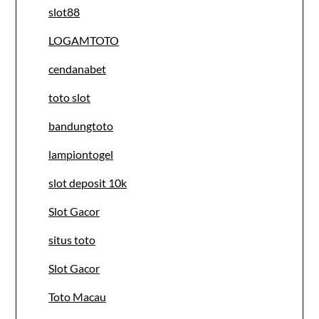
slot88
LOGAMTOTO
cendanabet
toto slot
bandungtoto
lampiontogel
slot deposit 10k
Slot Gacor
situs toto
Slot Gacor
Toto Macau