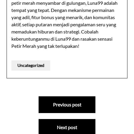
petir merah menyambar di gulungan, Luna99 adalah
tempat yang tepat. Dengan mekanisme permainan
yang adil, fitur bonus yang menarik, dan komunitas
aktif, setiap putaran menjadi pengalaman seru yang
memadukan hiburan dan strategi. Cobalah
keberuntunganmu di Luna99 dan rasakan sensasi
Petir Merah yang tak terlupakan!
Uncategorized
Post
Previous post
navigation
Next post