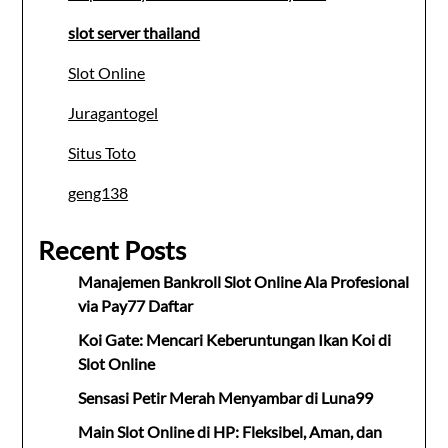
slot server thailand
Slot Online
Juragantogel
Situs Toto
geng138
Recent Posts
Manajemen Bankroll Slot Online Ala Profesional
via Pay77 Daftar
Koi Gate: Mencari Keberuntungan Ikan Koi di
Slot Online
Sensasi Petir Merah Menyambar di Luna99
Main Slot Online di HP: Fleksibel, Aman, dan