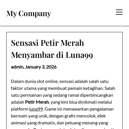
Skip
to
My Company
content
Sensasi Petir Merah
Menyambar di Luna99
admin,
January 3, 2026
Dalam dunia slot online, sensasi adalah salah satu
faktor utama yang membuat pemain ketagihan. Salah
satu permainan yang sedang ramai diperbincangkan
adalah
Petir Merah
, yang kini bisa dinikmati melalui
platform
luna99
. Game ini menawarkan pengalaman
bermain yang unik, dengan grafis mencolok, efek
animasi yang dramatis, dan peluang menang yang