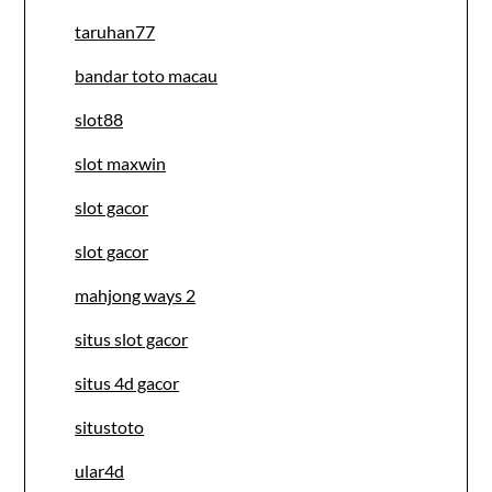
taruhan77
bandar toto macau
slot88
slot maxwin
slot gacor
slot gacor
mahjong ways 2
situs slot gacor
situs 4d gacor
situstoto
ular4d