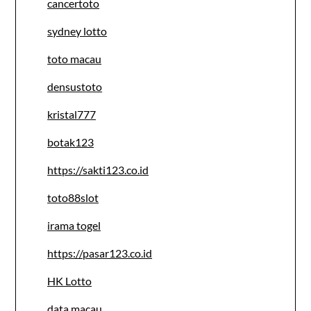
cancertoto
sydney lotto
toto macau
densustoto
kristal777
botak123
https://sakti123.co.id
toto88slot
irama togel
https://pasar123.co.id
HK Lotto
data macau