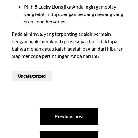
Pilih
5 Lucky Lions
jika Anda ingin gameplay
yang lebih hidup, dengan peluang menang yang
stabil dan bervariasi.
Pada akhirnya, yang terpenting adalah bermain
dengan bijak, menikmati prosesnya, dan tidak lupa
bahwa menang atau kalah adalah bagian dari hiburan.
Siap mencoba peruntungan Anda hari ini?
Uncategorized
Post
Previous post
navigation