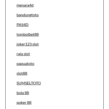
menara4d
bandungtoto
PAS4D
tombolbet88
joker123 slot
raja slot
papuatoto
slot88
SUMSELTOTO
bola 88
poker 88