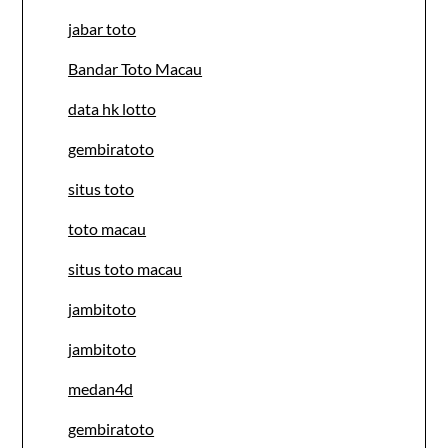
jabar toto
Bandar Toto Macau
data hk lotto
gembiratoto
situs toto
toto macau
situs toto macau
jambitoto
jambitoto
medan4d
gembiratoto