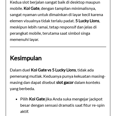
Kedua slot berjalan sangat baik di desktop maupun
mobile.
Koi Gate
, dengan tampilan minimalisnya,
sangat nyaman untuk dimainkan di layar kecil karena
elemen visualnya tidak terlalu padat.
5 Lucky Lions
,
meskipun lebih ramai, tetap responsif dan jelas di
perangkat mobile, terutama saat simbol singa
memenuhi layar.
Kesimpulan
Dalam duel
Koi Gate vs 5 Lucky Lions
, tidak ada
pemenang mutlak. Keduanya punya kekuatan masing-
masing dan dapat disebut
slot gacor
dalam konteks
yang berbeda.
Pilih
Koi Gate
jika Anda suka mengejar jackpot
besar dengan sensasi dramatis saat fitur re-spin
aktif.