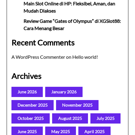
Main Slot Online di HP: Fleksibel, Aman, dan
Mudah Diakses
Review Game “Gates of Olympus” di XGSlot88:
Cara Menang Besar
Recent Comments
A WordPress Commenter
on
Hello world!
Archives
June 2026
January 2026
December 2025
November 2025
October 2025
August 2025
July 2025
June 2025
May 2025
April 2025