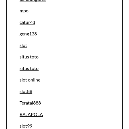
mpo
catur4d
geng138
slot
situs toto
situs toto
slot online
slot88
Teratai888
RAJAPOLA
slot99