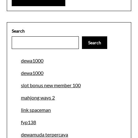
Search
Search
dewa1000
dewa1000
slot bonus new member 100
mahjong ways 2
link spaceman
fyp138
dewamuda terpercaya