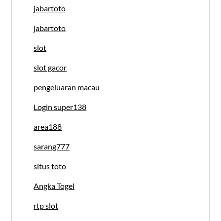
jabartoto
jabartoto
slot
slot gacor
pengeluaran macau
Login super138
area188
sarang777
situs toto
Angka Togel
rtp slot