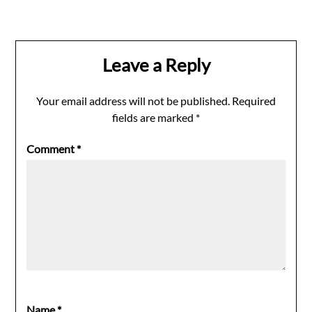
Leave a Reply
Your email address will not be published.
Required
fields are marked
*
Comment
*
Name
*