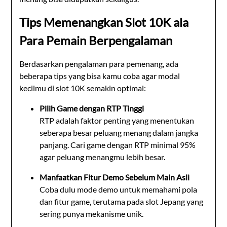
Tips Memenangkan Slot 10K ala
Para Pemain Berpengalaman
Berdasarkan pengalaman para pemenang, ada
beberapa tips yang bisa kamu coba agar modal
kecilmu di slot 10K semakin optimal:
Pilih Game dengan RTP Tinggi
RTP adalah faktor penting yang menentukan
seberapa besar peluang menang dalam jangka
panjang. Cari game dengan RTP minimal 95%
agar peluang menangmu lebih besar.
Manfaatkan Fitur Demo Sebelum Main Asli
Coba dulu mode demo untuk memahami pola
dan fitur game, terutama pada slot Jepang yang
sering punya mekanisme unik.