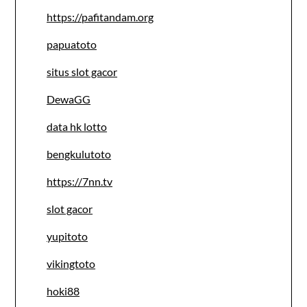
https://pafitandam.org
papuatoto
situs slot gacor
DewaGG
data hk lotto
bengkulutoto
https://7nn.tv
slot gacor
yupitoto
vikingtoto
hoki88