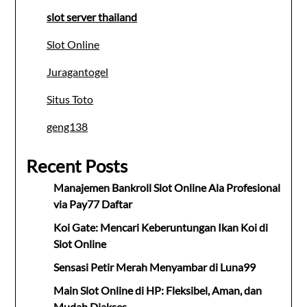
slot server thailand
Slot Online
Juragantogel
Situs Toto
geng138
Recent Posts
Manajemen Bankroll Slot Online Ala Profesional
via Pay77 Daftar
Koi Gate: Mencari Keberuntungan Ikan Koi di
Slot Online
Sensasi Petir Merah Menyambar di Luna99
Main Slot Online di HP: Fleksibel, Aman, dan
Mudah Diakses