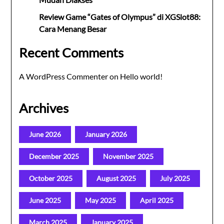
Review Game “Gates of Olympus” di XGSlot88:
Cara Menang Besar
Recent Comments
A WordPress Commenter
on
Hello world!
Archives
June 2026
January 2026
December 2025
November 2025
October 2025
August 2025
July 2025
June 2025
May 2025
April 2025
March 2025
January 2025