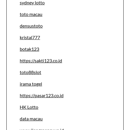
sydney lotto
toto macau
densustoto
kristal777
botak123
https://sakti123.co.id
toto88slot
irama togel
https://pasar123.co.id
HK Lotto
data macau