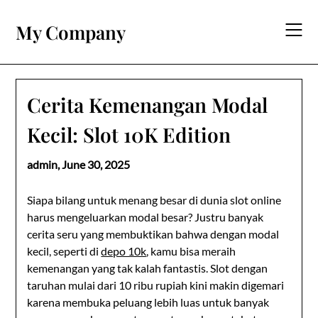
Skip
to
My Company
content
Cerita Kemenangan Modal
Kecil: Slot 10K Edition
admin,
June 30, 2025
Siapa bilang untuk menang besar di dunia slot online
harus mengeluarkan modal besar? Justru banyak
cerita seru yang membuktikan bahwa dengan modal
kecil, seperti di
depo 10k
, kamu bisa meraih
kemenangan yang tak kalah fantastis. Slot dengan
taruhan mulai dari 10 ribu rupiah kini makin digemari
karena membuka peluang lebih luas untuk banyak