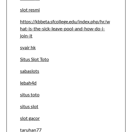
slot resmi
https://kbbeta.sfcollege.edu/index.php/hr/w
hat-is-the-sick-leave-pool-and-how-do-i-
join-it
syair hk
Situs Slot Toto
sabaslots
lebah4d
situs toto
situs slot
slot gacor
taruhan77