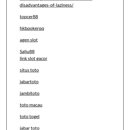
disadvantages-of-laziness/
topcer88
hkbpokerqq
agen slot
Salju88
link slot gacor
situs toto
jabartoto
jambitoto
toto macau
toto togel
jabar toto