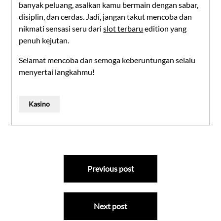
banyak peluang, asalkan kamu bermain dengan sabar,
disiplin, dan cerdas. Jadi, jangan takut mencoba dan
nikmati sensasi seru dari
slot terbaru
edition yang
penuh kejutan.
Selamat mencoba dan semoga keberuntungan selalu
menyertai langkahmu!
Kasino
Post
Previous post
navigation
Next post