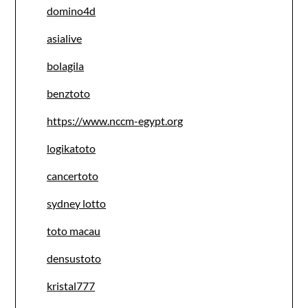
domino4d
asialive
bolagila
benztoto
https://www.nccm-egypt.org
logikatoto
cancertoto
sydney lotto
toto macau
densustoto
kristal777