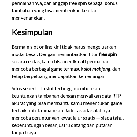
permainannya, dan anggap free spin sebagai bonus
tambahan yang bisa memberikan kejutan
menyenangkan.
Kesimpulan
Bermain slot online kini tidak harus mengeluarkan
modal besar. Dengan memanfaatkan fitur
free spin
secara cerdas, kamu bisa menikmati permainan,
mencoba berbagai game termasuk
slot mahjong
, dan
tetap berpeluang mendapatkan kemenangan.
Situs seperti
rtp slot tertinggi
memberikan
keuntungan tambahan dengan menyajikan data RTP
akurat yang bisa membantu kamu menentukan game
terbaik untuk dimainkan. Jadi, tak ada salahnya
mencoba peruntungan lewat jalur gratis — siapa tahu,
keberuntungan besar justru datang dari putaran
tanpa biaya!