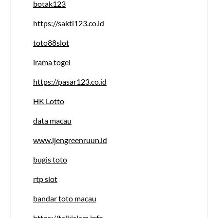
botak123
https://sakti123.co.id
toto88slot
irama togel
https://pasar123.co.id
HK Lotto
data macau
www.ijengreenruun.id
bugis toto
rtp slot
bandar toto macau
https://talkislam.info