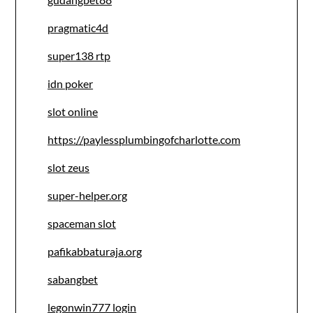
pragmatic4d
super138 rtp
idn poker
slot online
https://paylessplumbingofcharlotte.com
slot zeus
super-helper.org
spaceman slot
pafikabbaturaja.org
sabangbet
legonwin777 login