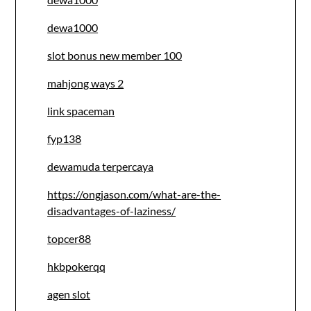
dewa1000
slot bonus new member 100
mahjong ways 2
link spaceman
fyp138
dewamuda terpercaya
https://ongjason.com/what-are-the-
disadvantages-of-laziness/
topcer88
hkbpokerqq
agen slot