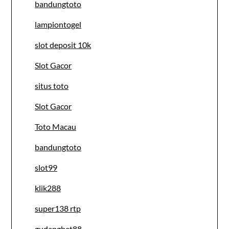
bandungtoto
lampiontogel
slot deposit 10k
Slot Gacor
situs toto
Slot Gacor
Toto Macau
bandungtoto
slot99
klik288
super138 rtp
gudangbet88