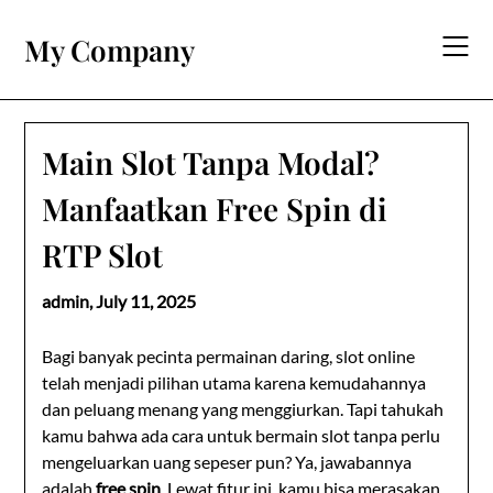
Skip
to
My Company
content
Main Slot Tanpa Modal?
Manfaatkan Free Spin di
RTP Slot
admin,
July 11, 2025
Bagi banyak pecinta permainan daring, slot online
telah menjadi pilihan utama karena kemudahannya
dan peluang menang yang menggiurkan. Tapi tahukah
kamu bahwa ada cara untuk bermain slot tanpa perlu
mengeluarkan uang sepeser pun? Ya, jawabannya
adalah
free spin
. Lewat fitur ini, kamu bisa merasakan