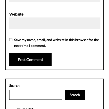
Website
Save my name, email, and website in this browser for the
next time I comment.
Search
Search
dewa1000