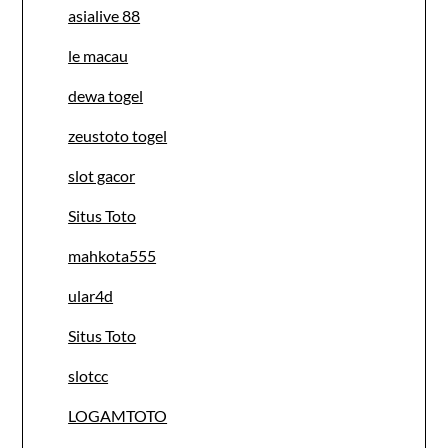
asialive 88
le macau
dewa togel
zeustoto togel
slot gacor
Situs Toto
mahkota555
ular4d
Situs Toto
slotcc
LOGAMTOTO