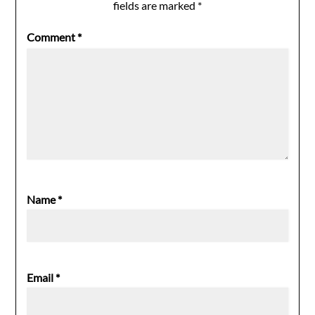
fields are marked
*
Comment
*
Name
*
Email
*