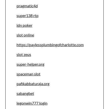
pragmatic4d
super138 rtp
idn poker
slot online
https://paylessplumbingofcharlotte.com
slot zeus
super-helper.org
spaceman slot
pafikabbaturaja.org
sabangbet
legonwin777 login