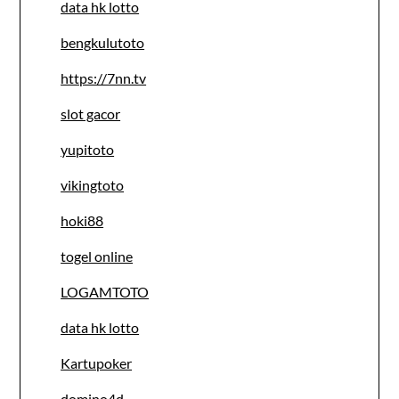
data hk lotto
bengkulutoto
https://7nn.tv
slot gacor
yupitoto
vikingtoto
hoki88
togel online
LOGAMTOTO
data hk lotto
Kartupoker
domino4d