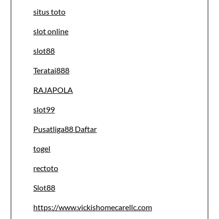
situs toto
slot online
slot88
Teratai888
RAJAPOLA
slot99
Pusatliga88 Daftar
togel
rectoto
Slot88
https://www.vickishomecarellc.com