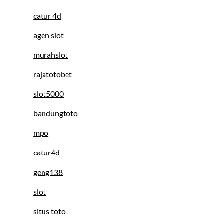
catur 4d
agen slot
murahslot
rajatotobet
slot5000
bandungtoto
mpo
catur4d
geng138
slot
situs toto