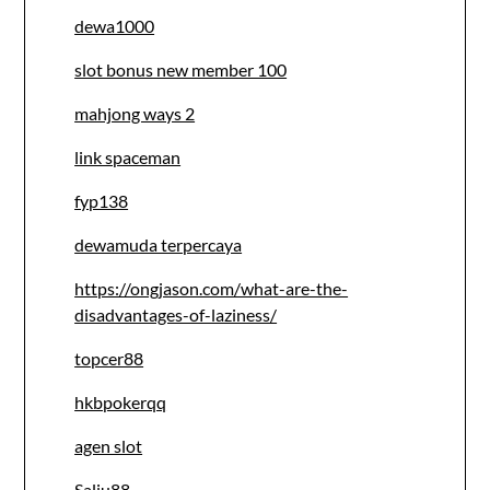
dewa1000
slot bonus new member 100
mahjong ways 2
link spaceman
fyp138
dewamuda terpercaya
https://ongjason.com/what-are-the-
disadvantages-of-laziness/
topcer88
hkbpokerqq
agen slot
Salju88