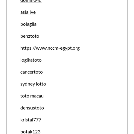
asialive
bolagila
benztoto
https://www.nccm-egypt.org
logikatoto
cancertoto
sydney lotto
toto macau
densustoto
kristal777
botak123