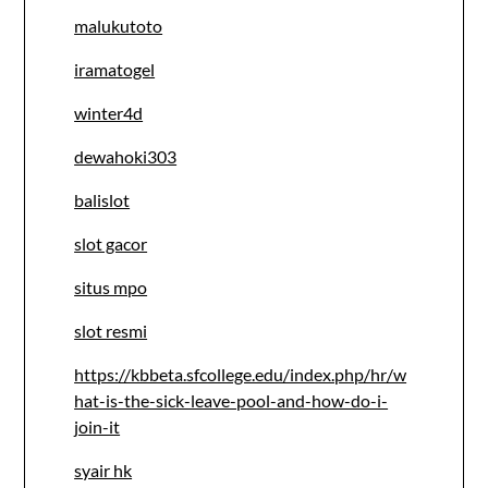
malukutoto
iramatogel
winter4d
dewahoki303
balislot
slot gacor
situs mpo
slot resmi
https://kbbeta.sfcollege.edu/index.php/hr/w
hat-is-the-sick-leave-pool-and-how-do-i-
join-it
syair hk