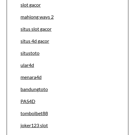
slot gacor
mahjong ways 2
situs slot gacor
situs 4d gacor
situstoto
ular4d
menara4d
bandungtoto
PAS4D
tombolbet88
joker123 slot