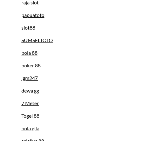
raja slot
papuatoto
slot88
SUMSELTOTO
bola 88
poker 88
igm247
dewa gg
7 Meter
Togel 88
bola gila
asialive 88