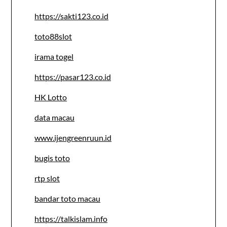
https://sakti123.co.id
toto88slot
irama togel
https://pasar123.co.id
HK Lotto
data macau
www.ijengreenruun.id
bugis toto
rtp slot
bandar toto macau
https://talkislam.info