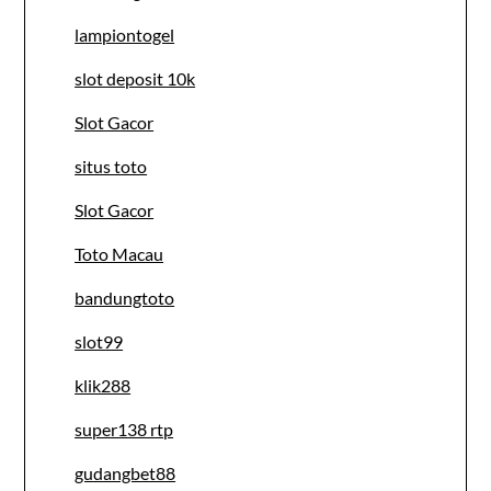
lampiontogel
slot deposit 10k
Slot Gacor
situs toto
Slot Gacor
Toto Macau
bandungtoto
slot99
klik288
super138 rtp
gudangbet88