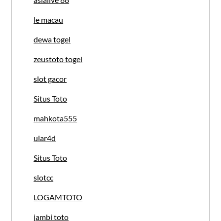
le macau
dewa togel
zeustoto togel
slot gacor
Situs Toto
mahkota555
ular4d
Situs Toto
slotcc
LOGAMTOTO
jambi toto